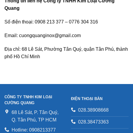
Thông tin liên hệ Công ty TNHH Kim Loại Cường
Quang
Số điện thoại:
0908 213 377 – 0776 304 316
Email: cuongquanginox@gmail.com
Địa chỉ: 68 Lê Sát, Phường Tân Quý, quận Tân Phú, thành
phố Hồ Chí Minh
CÔNG TY TNHH KIM LOẠI
ĐIỆN THOẠI BÀN
CƯỜNG QUANG
028.38908668
68 Lê Sát, P. Tân Quý,
Q. Tân Phú, TP HCM
028.38473363
Hotline: 0908213377