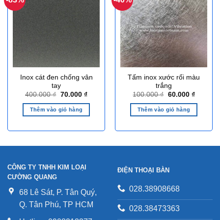
Inox cát đen chống vân
Tấm inox xước rối màu
tay
trắng
Giá
Giá
Giá
Giá
400.000
₫
70.000
₫
100.000
₫
60.000
₫
gốc
hiện
gốc
hiện
là:
tại
là:
tại
Thêm vào giỏ hàng
Thêm vào giỏ hàng
400.000 ₫.
là:
100.000 ₫.
là:
70.000 ₫.
60.000 ₫
CÔNG TY TNHH KIM LOẠI
ĐIỆN THOẠI BÀN
CƯỜNG QUANG
028.38908668
68 Lê Sát, P. Tân Quý,
Q. Tân Phú, TP HCM
028.38473363