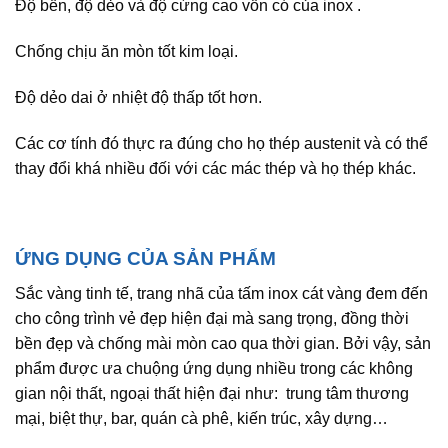
Độ bền, độ dẻo và độ cứng cao vốn có của inox .
Chống chịu ăn mòn tốt kim loại.
Độ dẻo dai ở nhiệt độ thấp tốt hơn.
Các cơ tính đó thực ra đúng cho họ thép austenit và có thể
thay đổi khá nhiều đối với các mác thép và họ thép khác.
ỨNG DỤNG CỦA SẢN PHẨM
Sắc vàng tinh tế, trang nhã của tấm inox cát vàng đem đến
cho công trình vẻ đẹp hiện đại mà sang trọng, đồng thời
bền đẹp và chống mài mòn cao qua thời gian. Bởi vậy, sản
phẩm được ưa chuộng ứng dụng nhiều trong các không
gian nội thất, ngoại thất hiện đại như: trung tâm thương
mại, biệt thự, bar, quán cà phê, kiến trúc, xây dựng…