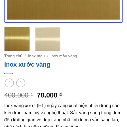
Trang chủ
/
Inox màu
/
Inox màu vàng
Inox xước vàng
Giá
Giá
400.000
70.000
₫
₫
gốc
hiện
Inox vàng xước (HL) ngày càng xuất hiện nhiều trong các
là:
tại
kiến trúc thẩm mỹ và nghệ thuật. Sắc vàng sang trọng đem
400.000 ₫.
là:
đến không gian vẻ đẹp trang nhã tinh tế mà vẫn sáng tạo,
70.000 ₫.
phá cách tạo nên những dấu ấn riêng.