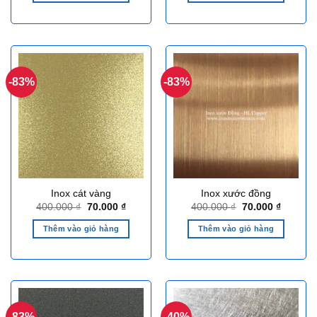
60.000 ₫.
60.000 ₫
-83%
-83%
Inox cát vàng
Inox xước đồng
Giá
Giá
Giá
Giá
400.000
₫
70.000
₫
400.000
₫
70.000
₫
gốc
hiện
gốc
hiện
là:
tại
là:
tại
Thêm vào giỏ hàng
Thêm vào giỏ hàng
400.000 ₫.
là:
400.000 ₫.
là:
70.000 ₫.
70.000 ₫
-83%
-40%