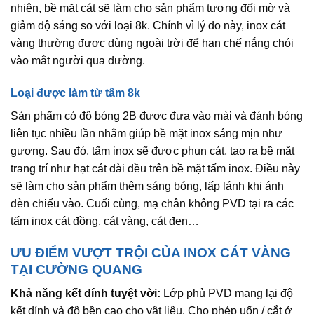
nhiên, bề mặt cát sẽ làm cho sản phẩm tương đối mờ và
giảm độ sáng so với loại 8k. Chính vì lý do này, inox cát
vàng thường được dùng ngoài trời để hạn chế nắng chói
vào mắt người qua đường.
Loại được làm từ tấm 8k
Sản phẩm có độ bóng 2B được đưa vào mài và đánh bóng
liên tục nhiều lần nhằm giúp bề mặt inox sáng mịn như
gương. Sau đó, tấm inox sẽ được phun cát, tạo ra bề mặt
trang trí như hạt cát dài đều trên bề mặt tấm inox. Điều này
sẽ làm cho sản phẩm thêm sáng bóng, lấp lánh khi ánh
đèn chiếu vào. Cuối cùng, mạ chân không PVD tại ra các
tấm inox cát đồng, cát vàng, cát đen…
ƯU ĐIỂM VƯỢT TRỘI CỦA INOX CÁT VÀNG
TẠI CƯỜNG QUANG
Khả năng kết dính tuyệt vời:
Lớp phủ PVD mang lại độ
kết dính và độ bền cao cho vật liệu. Cho phép uốn / cắt ở