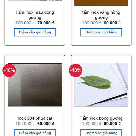
Tấm inox màu đồng
tấm inox vàng hồng
gương
gương
Giá
Giá
Giá
Giá
100.000
₫
70.000
₫
100.000
₫
60.000
₫
gốc
hiện
gốc
hiện
là:
tại
là:
tại
Thêm vào giỏ hàng
Thêm vào giỏ hàng
100.000 ₫.
là:
100.000 ₫.
là:
70.000 ₫.
60.000 ₫
-40%
-40%
Inox 304 phun cát
Tấm inox bóng gương
Giá
Giá
Giá
Giá
100.000
₫
60.000
₫
100.000
₫
60.000
₫
gốc
hiện
gốc
hiện
là:
tại
là:
tại
Thêm vào giỏ hàng
Thêm vào giỏ hàng
100.000 ₫.
là:
100.000 ₫.
là: