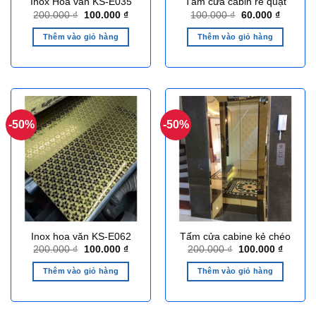
Inox Hoa văn KS-E035
Tấm cửa cabin rẻ quạt
Giá
Giá
Giá
Giá
200.000
₫
100.000
₫
100.000
₫
60.000
₫
gốc
hiện
gốc
hiện
là:
tại
là:
tại
Thêm vào giỏ hàng
Thêm vào giỏ hàng
200.000 ₫.
là:
100.000 ₫.
là:
100.000 ₫.
60.000 ₫
-50%
-50%
Inox hoa văn KS-E062
Tấm cửa cabine kẻ chéo
Giá
Giá
Giá
Giá
200.000
₫
100.000
₫
200.000
₫
100.000
₫
gốc
hiện
gốc
hiện
là:
tại
là:
tại
Thêm vào giỏ hàng
Thêm vào giỏ hàng
200.000 ₫.
là:
200.000 ₫.
là:
100.000 ₫.
100.000