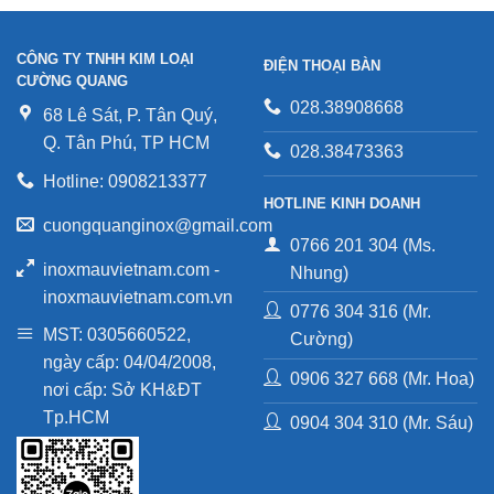
CÔNG TY TNHH KIM LOẠI
ĐIỆN THOẠI BÀN
CƯỜNG QUANG
028.38908668
68 Lê Sát, P. Tân Quý,
Q. Tân Phú, TP HCM
028.38473363
Hotline: 0908213377
HOTLINE KINH DOANH
cuongquanginox@gmail.com
0766 201 304 (Ms.
inoxmauvietnam.com -
Nhung)
inoxmauvietnam.com.vn
0776 304 316 (Mr.
MST: 0305660522,
Cường)
ngày cấp: 04/04/2008,
0906 327 668 (Mr. Hoa)
nơi cấp: Sở KH&ĐT
Tp.HCM
0904 304 310 (Mr. Sáu)