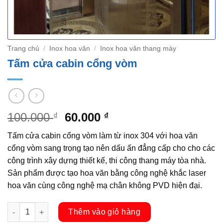
Trang chủ
/
Inox hoa văn
/
Inox hoa văn thang máy
Tấm cửa cabin cổng vòm
Giá
Giá
100.000
60.000
₫
₫
gốc
hiện
Tấm cửa cabin cổng vòm làm từ inox 304 với hoa văn
là:
tại
cổng vòm sang trọng tạo nên dấu ấn đẳng cấp cho cho các
100.000 ₫.
là:
công trình xây dựng thiết kế, thi công thang máy tòa nhà.
60.000 ₫.
Sản phẩm được tạo hoa văn bằng công nghệ khắc laser
hoa văn cùng công nghệ mạ chân không PVD hiện đại.
Tấm cửa cabin cổng vòm số lượng
Thêm vào giỏ hàng