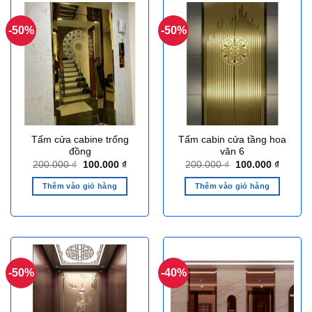
-50%
-50%
Tấm cửa cabine trống
Tấm cabin cửa tầng hoa
đồng
văn 6
Giá
Giá
Giá
Giá
200.000
₫
100.000
₫
200.000
₫
100.000
₫
gốc
hiện
gốc
hiện
là:
tại
là:
tại
Thêm vào giỏ hàng
Thêm vào giỏ hàng
200.000 ₫.
là:
200.000 ₫.
là:
100.000 ₫.
100.000
-50%
-40%