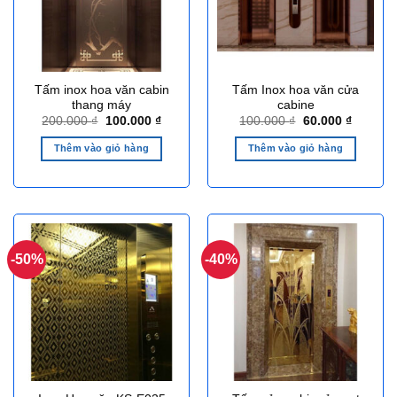
Tấm inox hoa văn cabin
Tấm Inox hoa văn cửa
thang máy
cabine
Giá
Giá
Giá
Giá
200.000
₫
100.000
₫
100.000
₫
60.000
₫
gốc
hiện
gốc
hiện
là:
tại
là:
tại
Thêm vào giỏ hàng
Thêm vào giỏ hàng
200.000 ₫.
là:
100.000 ₫.
là:
100.000 ₫.
60.000 ₫
-50%
-40%