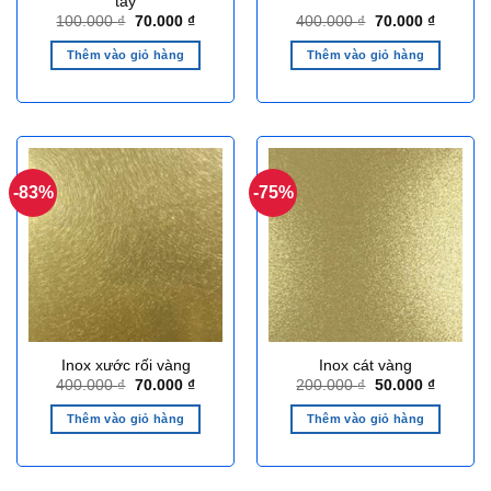
tay
Giá
Giá
Giá
Giá
100.000
₫
70.000
₫
400.000
₫
70.000
₫
gốc
hiện
gốc
hiện
là:
tại
là:
tại
Thêm vào giỏ hàng
Thêm vào giỏ hàng
100.000 ₫.
là:
400.000 ₫.
là:
70.000 ₫.
70.000 ₫
-83%
-75%
Inox xước rối vàng
Inox cát vàng
Giá
Giá
Giá
Giá
400.000
₫
70.000
₫
200.000
₫
50.000
₫
gốc
hiện
gốc
hiện
là:
tại
là:
tại
Thêm vào giỏ hàng
Thêm vào giỏ hàng
400.000 ₫.
là:
200.000 ₫.
là:
70.000 ₫.
50.000 ₫