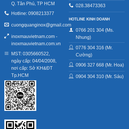
Q. Tân Phú, TP HCM
028.38473363
Hotline: 0908213377
HOTLINE KINH DOANH
cuongquanginox@gmail.com
0766 201 304 (Ms.
inoxmauvietnam.com -
Nhung)
inoxmauvietnam.com.vn
0776 304 316 (Mr.
MST: 0305660522,
Cường)
ngày cấp: 04/04/2008,
0906 327 668 (Mr. Hoa)
nơi cấp: Sở KH&ĐT
Tp.HCM
0904 304 310 (Mr. Sáu)