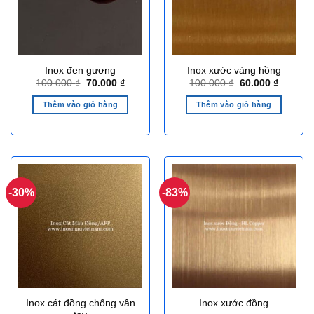
Inox đen gương
Inox xước vàng hồng
Giá
Giá
Giá
Giá
100.000
₫
70.000
₫
100.000
₫
60.000
₫
gốc
hiện
gốc
hiện
là:
tại
là:
tại
Thêm vào giỏ hàng
Thêm vào giỏ hàng
100.000 ₫.
là:
100.000 ₫.
là:
70.000 ₫.
60.000 ₫
-30%
-83%
Inox cát đồng chống vân
Inox xước đồng