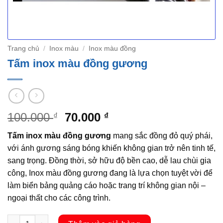
Trang chủ
/
Inox màu
/
Inox màu đồng
Tấm inox màu đồng gương
Giá
Giá
100.000
70.000
₫
₫
gốc
hiện
Tấm inox màu đồng gương
mang sắc đồng đỏ quý phái,
là:
tại
với ánh gương sáng bóng khiến không gian trở nên tinh tế,
100.000 ₫.
là:
sang trọng. Đồng thời, sở hữu độ bền cao, dễ lau chùi gia
70.000 ₫.
công, Inox màu đồng gương đang là lựa chọn tuyệt vời để
làm biển bảng quảng cáo hoặc trang trí không gian nội –
ngoại thất cho các công trình.
Tấm inox màu đồng gương số lượng