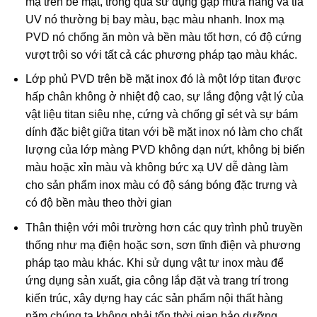
mạ trên bề mặt, trong quá sử dụng gặp mưa nắng và tia
UV nó thường bị bay màu, bạc màu nhanh. Inox mạ
PVD nó chống ăn mòn và bền màu tốt hơn, có độ cứng
vượt trội so với tất cả các phương pháp tạo màu khác.
Lớp phủ PVD trên bề mặt inox đó là một lớp titan được
hấp chân không ở nhiệt độ cao, sự lắng động vật lý của
vật liệu titan siêu nhẹ, cứng và chống gỉ sét và sự bám
dính đặc biệt giữa titan với bề mặt inox nó làm cho chất
lượng của lớp màng PVD không dạn nứt, không bị biến
màu hoặc xỉn màu và không bức xạ UV dễ dàng làm
cho sản phẩm inox màu có độ sáng bóng đặc trưng và
có độ bền màu theo thời gian
Thân thiện với môi trường hơn các quy trình phủ truyền
thống như mạ điện hoặc sơn, sơn tĩnh điện và phương
pháp tạo màu khác. Khi sử dụng vật tư inox màu để
ứng dụng sản xuất, gia công lắp đặt và trang trí trong
kiến trúc, xây dựng hay các sản phẩm nội thất hàng
năm chúng ta không phải tốn thời gian bảo dưỡng,