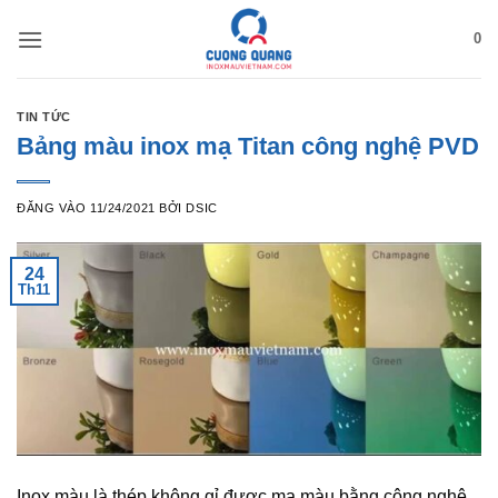
Bỏ
0
qua
nội
dung
TIN TỨC
Bảng màu inox mạ Titan công nghệ PVD
ĐĂNG VÀO
11/24/2021
BỞI
DSIC
24
Th11
Inox màu là thép không gỉ được mạ màu bằng công nghệ