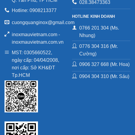
Q. Tân Phú, TP HCM
028.38473363
Hotline: 0908213377
HOTLINE KINH DOANH
cuongquanginox@gmail.com
0766 201 304 (Ms.
inoxmauvietnam.com -
Nhung)
inoxmauvietnam.com.vn
0776 304 316 (Mr.
MST: 0305660522,
Cường)
ngày cấp: 04/04/2008,
0906 327 668 (Mr. Hoa)
nơi cấp: Sở KH&ĐT
Tp.HCM
0904 304 310 (Mr. Sáu)