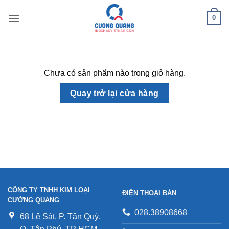
Bỏ
0
qua
nội
dung
Chưa có sản phẩm nào trong giỏ hàng.
Quay trở lại cửa hàng
CÔNG TY TNHH KIM LOẠI
ĐIỆN THOẠI BÀN
CƯỜNG QUANG
028.38908668
68 Lê Sát, P. Tân Quý,