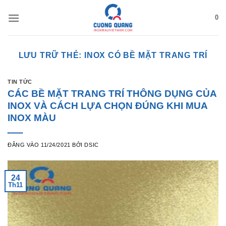
Bỏ
0
qua
nội
dung
LƯU TRỮ THẺ:
INOX CÓ BỀ MẶT TRANG TRÍ
TIN TỨC
CÁC BỀ MẶT TRANG TRÍ THÔNG DỤNG CỦA
INOX VÀ CÁCH LỰA CHỌN ĐÚNG KHI MUA
INOX MÀU
ĐĂNG VÀO
11/24/2021
BỞI
DSIC
24
Th11