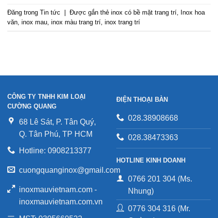
Đăng trong
Tin tức
|
Được gắn thẻ
inox có bề mặt trang trí
,
Inox hoa
văn
,
inox mau
,
inox màu trang trí
,
inox trang trí
CÔNG TY TNHH KIM LOẠI
ĐIỆN THOẠI BÀN
CƯỜNG QUANG
028.38908668
68 Lê Sát, P. Tân Quý,
Q. Tân Phú, TP HCM
028.38473363
Hotline: 0908213377
HOTLINE KINH DOANH
cuongquanginox@gmail.com
0766 201 304 (Ms.
inoxmauvietnam.com -
Nhung)
inoxmauvietnam.com.vn
0776 304 316 (Mr.